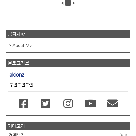
는 현상이 발생하였다.정품배터리에서는 이러
◀
1
▶
한 문제가 발생하고 있지 않았는데, 펌웨어 업
데이트를 통하여 고프로회사의 정품 배터리가
아닌 배터리는 고프로5에서 인식이않되도록
변경이 되었다. - 해결방법현재는 해결방법이
없고, 정품배터리를 사용하던지, 펌웨어 업데
이트를 하지 않던지, 다시 예전 펌웨어
(v01.50)로 돌아가는 방법이 있다.그리고 고
공지사항
프로5를 제외한 다른..
About Me..
블로그정보
akionz
주절주절주절....
카테고리
전체보기
(88)