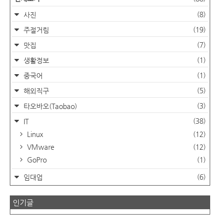
(8)
사진
(19)
주절거림
(7)
맛집
(1)
생활정보
(1)
중국어
(5)
해외직구
(3)
타오바오(Taobao)
(38)
IT
Linux
(12)
VMware
(12)
GoPro
(1)
(6)
임대업
인기글