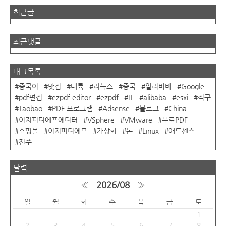
최근글
최근댓글
태그목록
중국어
맛집
대륙
리눅스
중국
알리바바
Google
pdf편집
ezpdf editor
ezpdf
IT
alibaba
esxi
직구
Taobao
PDF 프로그램
Adsense
블로그
China
이지피디에프에디터
VSphere
VMware
무료PDF
쇼핑몰
이지피디에프
가상화
돈
Linux
애드센스
전주
달력
«
2026/08
»
일
월
화
수
목
금
토
1
2
3
4
5
6
7
8