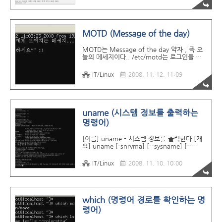
MOTD (Message of the day)
MOTD는 Message of the day 약자 , 즉 오
늘의 메세지이다.. /etc/motd는 로그인을 성
공한 후, 로그인 쉘이 시작하기전에
/etc/motd에 있는 내용을 뿌려준다. 모든 유
IT/Linux
2008. 11. 12. 11:09
저에게 메일을 보내는것보다 용량을 적게 차지
하므로 이 방법을 예전부터 사용하였다.
uname (시스템 정보를 출력하는
명령어)
[이름] uname - 시스템 정보를 출력한다 [개
요] uname [-snrvma] [--sysname] [--
nodename] [--release] [--machine] [--all]
[--help] [--version] [설명] uname 은 현재
IT/Linux
2008. 11. 10. 10:00
작동 중인 머신과 운영체제에 대한 정보를 출
력한다. 아무런 옵션도 주어지지 않으면,
uname 은 마치 -s 옵션이 주어진 것처럼 동작
한다. 여러 개의 옵션이 주어지거나 -a 옵션이
주어지면 각 항목마다 스페이스 문자로 구분하
which (명령어 경로를 확인하는 명
여 ‘snrvm’ 순서대로선택된 정보를 출력한다.
령어)
[옵션] -m, --machine 머신(하드웨어) 타입을
출력한다. -n, --nodename 머신의 네트웍 노