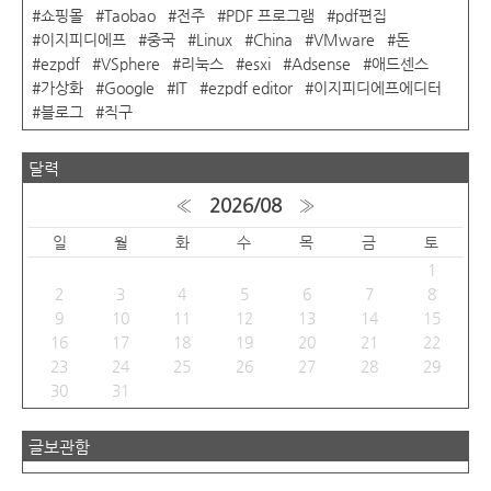
쇼핑몰
Taobao
전주
PDF 프로그램
pdf편집
이지피디에프
중국
Linux
China
VMware
돈
ezpdf
VSphere
리눅스
esxi
Adsense
애드센스
가상화
Google
IT
ezpdf editor
이지피디에프에디터
블로그
직구
달력
«
2026/08
»
일
월
화
수
목
금
토
1
2
3
4
5
6
7
8
9
10
11
12
13
14
15
16
17
18
19
20
21
22
23
24
25
26
27
28
29
30
31
글보관함