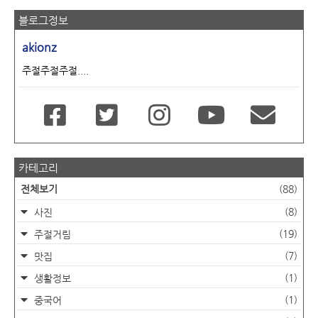
블로그정보
akionz
주절주절주절....
카테고리
전체보기
(88)
(8)
사진
(19)
주절거림
(7)
맛집
(1)
생활정보
(1)
중국어