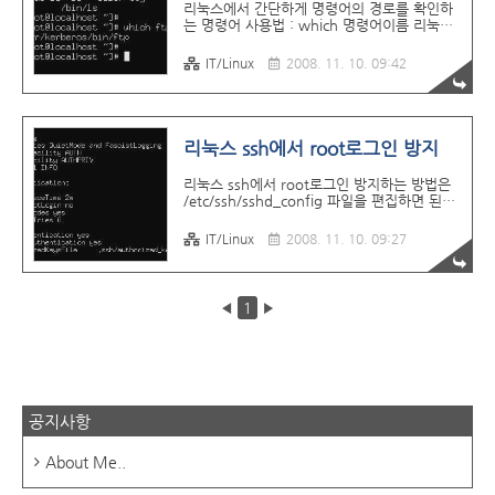
리눅스에서 간단하게 명령어의 경로를 확인하
드 호스트명을 출력한다. -r, --release 운영체
는 명령어 사용법 : which 명령어이름 리눅스
제 릴리즈 넘버를 ..
에서 명령어의 경로를 모를경우, 명령어의 경
로가 너무 길어서 확인해야 할 경우에 사용하
IT/Linux
2008. 11. 10. 09:42
는 명령어이다.
리눅스 ssh에서 root로그인 방지
리눅스 ssh에서 root로그인 방지하는 방법은
/etc/ssh/sshd_config 파일을 편집하면 된다.
vi /etc/ssh/sshd_config 를 하여
sshd_config 파일중
IT/Linux
2008. 11. 10. 09:27
=======================
#PermitRootLogin yes
======================= 이 부분
을 =======================
◀
1
▶
PermitRootLogin no
======================= 로 바꿔
주면 된다. 그 다음 다시 sshd서비스를 재시작
해주면 된다. service sshd restart or
/etc/rc.d/init.d/sshd restart 하면 다음부터
ssh루트 로그인이 방지된다.
공지사항
About Me..