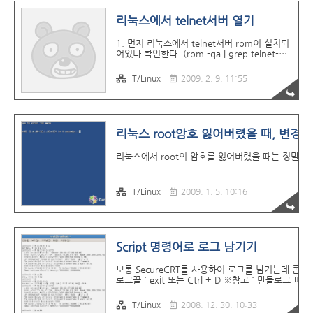
시간으로 동기화) hwclock --systohc (시스템
시간을 하드웨어시간으로 동기화)
리눅스에서 telnet서버 열기
1. 먼저 리눅스에서 telnet서버 rpm이 설치되
어있나 확인한다. (rpm -qa | grep telnet-
server) ※ 현재 이 서버는 설치되어있지 않았
다. 2. telnet-server가 설치되어있지 않으면
IT/Linux
2009. 2. 9. 11:55
rpm이나 yum으로 설치한다. ※ 저는 간단하
게 yum으로 설치 (yum install telnet-
server) 3. telnet-server 설치완료 후 다시
rpm으로 검색해본다. (rpm -qa | grep
telnet-server) 4. /etc/xinetd.d/telnet 파일
리눅스 root암호 잃어버렸을 때, 변경
을 편집해서 disable을 no로 바꿔준다. (vi
/etc/xinetd.d/telnet) 5. 서비스를 restart 한
리눅스에서 root의 암호를 잃어버렸을 때는 정말 난
다. (/etc/rc.d/init.d/xinetd restart) 나
===============================
(servi..
[boot:만 나올때] boot:linux single 을 입
재부팅한다. ========================
IT/Linux
2009. 1. 5. 10:16
Script 명령어로 로그 남기기
보통 SecureCRT를 사용하여 로그를 남기는데 콘솔이나
로그끝 : exit 또는 Ctrl + D ※참고 : 만들로그
===============================
IT/Linux
2008. 12. 30. 10:33