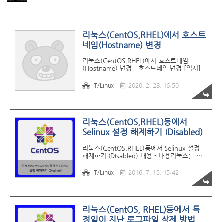
리눅스(CentOS,RHEL)에서 호스트
네임(Hostname) 변경
리눅스(CentOS,RHEL)에서 호스트네임
(Hostname) 변경 - 호스트네임 변경 [임시]
[root@centos8 ~]# hostname centos8
[root@centos8 ~]# hostname test
IT/Linux
2020. 2. 28. 16:50
[root@centos8 ~]# hostname test
[root@centos8 ~]# - 호스트네임 변경 [영구
적->CentOS, RHEL 6버전 이하]
[root@centos7 ~]# vi
/etc/sysconfig/network
리눅스(CentOS,RHEL)등에서
HOSTNAME=centos7 [root@centos7 ~] -
Selinux 설정 해제하기 (Disabled)
호스트네임 변경 [영구적->CentOS, RHEL 7
버전 이상] [root@centos8 ~]#
리눅스(CentOS,RHEL)등에서 Selinux 설정
hostnamectl set-hostname test
해제하기 (Disabled) 내용 - 내용리눅스를 설
[root@centos8 ~]# hostnam..
치 한 후, 실제 SSH통신이나 리눅스 내장 보안
방화벽때문에 문제가 될 경우가 있다.이럴때는
IT/Linux
2016. 7. 15. 15:42
일단 먼저 Selinux를 먼저 해제하는것이 좋다.
- 사용방법1234567891011121314vi
/etc/selinux/config # This file controls
the state of SELinux on the system.#
SELINUX= can take one of these three
리눅스(CentOS, RHEL)등에서 특
values:# enforcing - SELinux security
정일이 지난 로그파일 삭제 방법