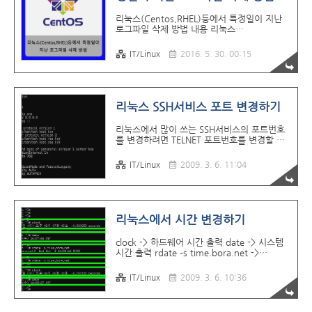
policy is enforced.# permissive - SELinux
prints warnings instead of enforc..
리눅스(Centos,RHEL)등에서 특정일이 지난
로그파일 삭제 방법 내용 리눅스
(Centos,RHEL)에서 아파치, 톰캣, 제우스, 웹
투비등의 로그가 많이 차지해서 주기적으로 지
IT/Linux
2016. 5. 30. 00:15
워야 할때가 있다. 그럴때는 find명령어로 특
정일이 지난 파일을 검색해서 삭제하는 방법으
로 많이 사용을 한다. find 폴더위치 -type f -
mtime +(특정일 지난 일수) -exec rm -rf {}
\; - 사용방법 1 find
리눅스 SSH서비스 포트 변경하기
/tmax/jeus5/logs/Intra20 -type f -mtime
+200 -exec rm -f {} \; 위 소스 코드는
리눅스에서 많이 쓰는 SSH서비스의 포트번호
/tmax/jeus5/logs/intra20이라는 폴더에서
를 변경하려면 TELNET 포트번호를 변경할 때
200일이 지난 파일을 검색해서 지우라는 명령
사용하는 /etc/services 파일을 변경하는게 아
어이다. 이렇게 검색해서 수동으로 지울수 있
니라 /etc/ssh/sshd_config 파일에 있는 Port
IT/Linux
2009. 3. 6. 11:04
고, 자동으로 지우..
부분을 변경하면 된다. telnet은 기본적으로
standalone방식이 아닌 xinetd 모드로 운영
된다. xinetd모드일때는 /etc/services 파일의
포트를 변경해주면 포트가 변경되지만 ssh는
기본적으로 standalone방식이므로
리눅스에서 시간 변경하기
/etc/ssh/sshd_config파일의 포트를 변경해
야 한다. 변경한 후에는 서비스를 다시한번 실
clock -> 하드웨어 시간 출력 date -> 시스템
행해주면 된다. 서비스 재시작 방법 : service
시간 출력 rdate –s time.bora.net ->
sshd restart
time.bora.net에서 날짜와 시간을 가져와 하
드웨어 시간에 동기화 시킨다. rdate –p
IT/Linux
2009. 3. 6. 10:36
time.bora.net -> time.bora.net에서 날짜와
시간을 가져와 화면에 표시 [hwclock]
hwclock --hctosys (하드웨어시간을 시스템