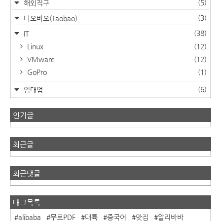
(5)
해외직구
(3)
타오바오(Taobao)
(38)
IT
Linux
(12)
VMware
(12)
GoPro
(1)
(6)
임대업
인기글
최근글
최근댓글
태그목록
alibaba
무료PDF
대륙
중국어
맛집
알리바바