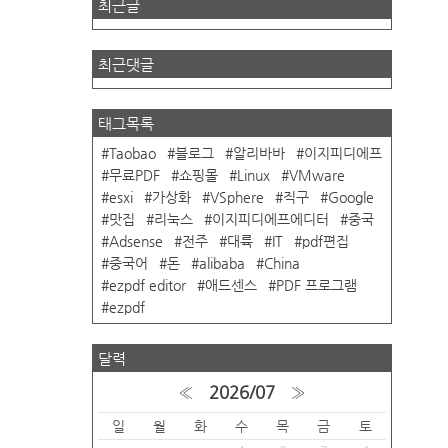
최근글
최근댓글
태그목록
Taobao
블로그
알리바바
이지피디에프
무료PDF
쇼핑몰
Linux
VMware
esxi
가상화
VSphere
직구
Google
맛집
리눅스
이지피디에프에디터
중국
Adsense
전주
대륙
IT
pdf편집
중국어
돈
alibaba
China
ezpdf editor
애드센스
PDF 프로그램
ezpdf
달력
«
2026/07
»
일
월
화
수
목
금
토