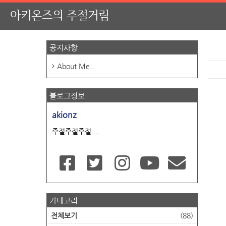
아키온즈의 주절거림
공지사항
About Me..
블로그정보
akionz
주절주절주절....
카테고리
전체보기
(88)